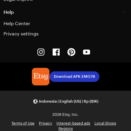
Help
Help Center
Privacy settings
Instagram
Facebook
Pinterest
Youtube
Download APK EMO78
Indonesia | English (US) | Rp (IDR)
2026 Etsy, Inc.
Terms of Use
Privacy
Interest-based ads
Local Shops
Regions