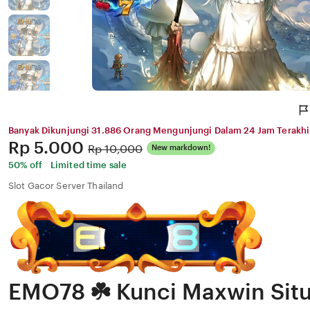
Banyak Dikunjungi 31.886 Orang Mengunjungi Dalam 24 Jam Terakhi
Price:
Rp 5.000
Original
Rp 10,000
New markdown!
Price:
50% off
Limited time sale
Slot Gacor Server Thailand
EMO78 ☘️ Kunci Maxwin Situ