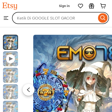
Etsy
Sign in
Skip
to
Search
Browse
ontent
for
items
or
shops