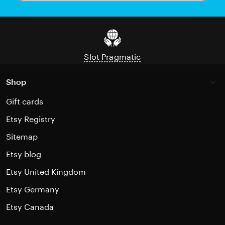
your
email
Slot Pragmatic
Shop
Gift cards
Etsy Registry
Sitemap
Etsy blog
Etsy United Kingdom
Etsy Germany
Etsy Canada