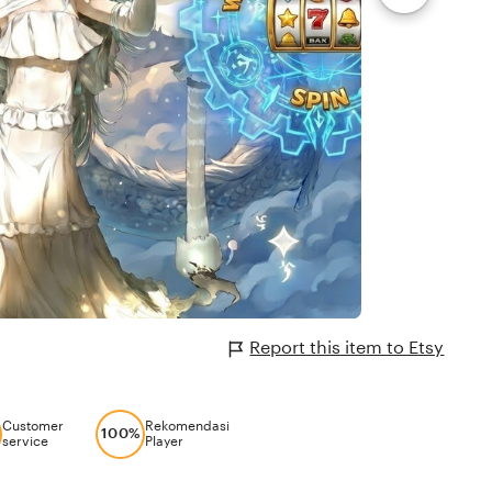
Report this item to Etsy
Customer
Rekomendasi
100%
service
Player