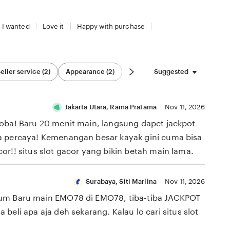
 I wanted
Love it
Happy with purchase
Suggested
eller service (2)
Appearance (2)
Jakarta Utara, Rama Pratama
Nov 11, 2026
di EMO78. Thank youuuuu! Ini baru namanya situs gacor!! situs slot gacor yang bikin betah main lama.
Surabaya, Siti Marlina
Nov 11, 2026