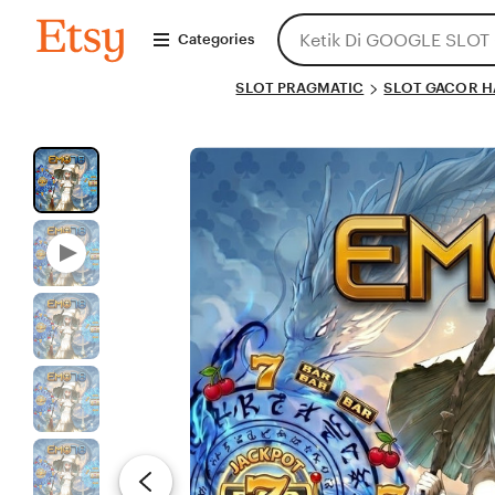
Skip
Search
Etsy
to
Categories
for
Content
items
SLOT PRAGMATIC
or
SLOT GACOR HA
shops