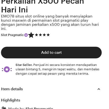
Perkalian X500 Pecah
Hari Ini
EMO78 situs slot online yang banyak menyiapkan
kunci maxwin di permainan slot pragmatic play
dengan jaminan perkalian x500 yang akan turun hari
ini.
5
Slot Pragmatic
out
of
5
stars
Add to cart
Star Seller.
Penjual ini secara konsisten mendapatkan
ulasan bintang 5, mengirim tepat waktu, dan membalas
dengan cepat setiap pesan yang mereka terima.
Item details
Highlights
Made by
Slot Pragmatic